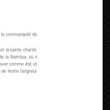
de la communauté de
t la sainte charité.
 la Bistritsa, où il
hiver comme été, et
le de Notre Seigneur