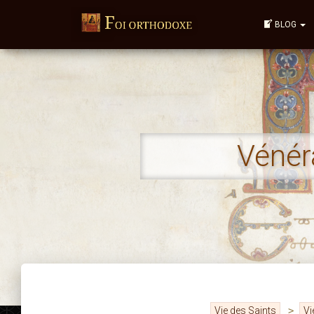
BLOG
Vénér
Vie des Saints
>
Vi