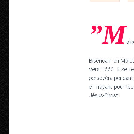
”M
oin
Biséricani en Molda
Vers 1660, il se re
persévéra pendant 
en n’ayant pour tou
Jésus-Christ.