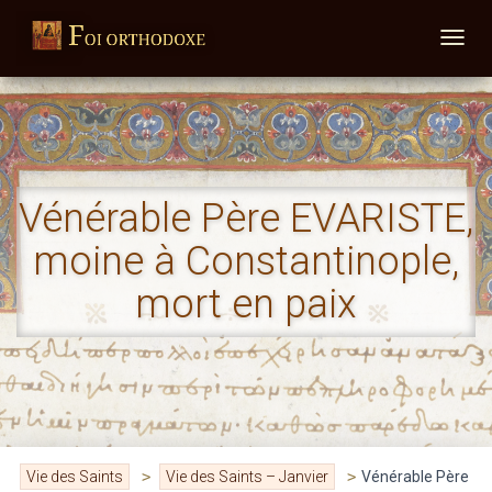
DÉPLI
Vénérable Père EVARISTE,
moine à Constantinople,
mort en paix
Vie des Saints
>
Vie des Saints – Janvier
>
Vénérable Père