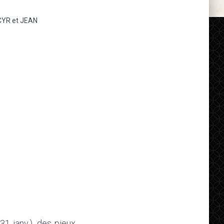
 CYR et JEAN
31 janv.), des pieux