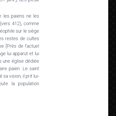
e les païens ne les
 (vers 412), comme
héophile sur le siège
les restes de cultes
pe [Près de l’actuel
ge lui apparut et lui
ns une église dédiée
aire païen. Le saint
 vision, il prit lui-
ute la population