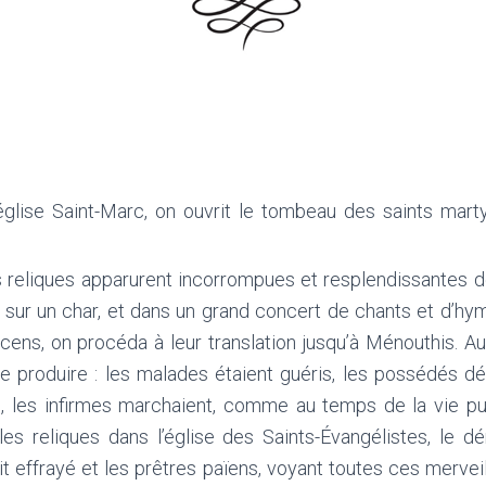
église Saint-Marc, on ouvrit le tombeau des saints marty
urs reliques apparurent incorrompues et resplendissantes d
ça sur un char, et dans un grand concert de chants et d’
cens, on procéda à leur translation jusqu’à Ménouthis. A
produire : les malades étaient guéris, les possédés dél
e, les infirmes marchaient, comme au temps de la vie pu
s reliques dans l’église des Saints-Évangélistes, le dé
it effrayé et les prêtres païens, voyant toutes ces merveil