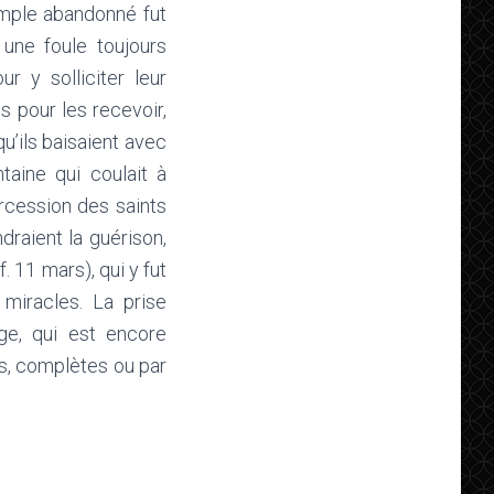
emple abandonné fut
 une foule toujours
r y solliciter leur
s pour les recevoir,
u’ils baisaient avec
ntaine qui coulait à
ercession des saints
draient la guérison,
. 11 mars), qui y fut
miracles. La prise
ge, qui est encore
es, complètes ou par