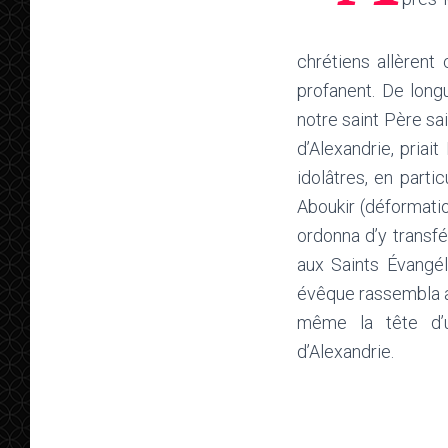
chrétiens allèrent
profanent. De lon
notre saint Père sai
d’Alexandrie, priai
idolâtres, en parti
Aboukir (déformation
ordonna d’y transfé
aux Saints Évangéli
évêque rassembla aus
même la tête d’u
d’Alexandrie.