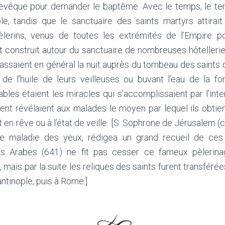
hevêque pour demander le baptême. Avec le temps, le t
le, tandis que le sanctuaire des saints martyrs attirait
lerins, venus de toutes les extrémités de l’Empire pou
t construit autour du sanctuaire de nombreuses hôtellerie
ssaient en général la nuit auprès du tombeau des saints q
 de l’huile de leurs veilleuses ou buvant l’eau de la fo
rables étaient les miracles qui s’accomplissaient par l’int
ent révélaient aux malades le moyen par lequel ils obtien
 en rêve ou à l’état de veille. [S. Sophrone de Jérusalem (cf
ne maladie des yeux, rédigea un grand recueil de ces 
les Arabes (641) ne fit pas cesser ce fameux pèlerina
, mais par la suite les reliques des saints furent transféré
ntinople, puis à Rome.]