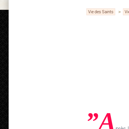
Vie des Saints
>
Vi
”A
près 