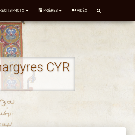
RÉCITS-PHOTO
PRIÈRES
VIDÉO
Anargyres CYR