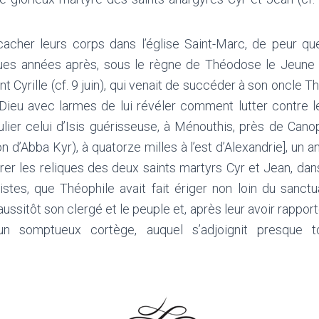
 cacher leurs corps dans l’église Saint-Marc, de peur qu
gues années après, sous le règne de Théodose le Jeune
nt Cyrille (cf. 9 juin), qui venait de succéder à son oncle T
t Dieu avec larmes de lui révéler comment lutter contre 
culier celui d’Isis guérisseuse, à Ménouthis, près de Cano
 d’Abba Kyr), à quatorze milles à l’est d’Alexandrie], un an
rer les reliques des deux saints martyrs Cyr et Jean, da
stes, que Théophile avait fait ériger non loin du sanctu
sitôt son clergé et le peuple et, après leur avoir rapporté sa
n somptueux cortège, auquel s’adjoignit presque to