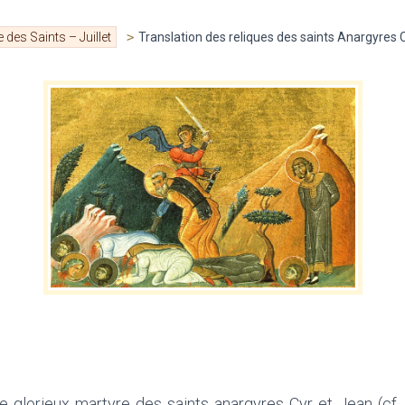
e des Saints – Juillet
>
Translation des reliques des saints Anargyres
le glorieux martyre des saints anargyres Cyr et Jean (cf. 