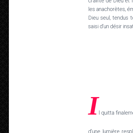
crainte de Dieu et
les anachorètes, ém
Dieu seul, tendus t
saisi d’un désir insa
I
l quitta finale
d’une lumière respl