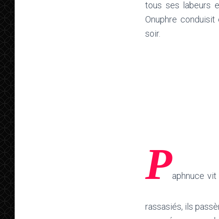
tous ses labeurs e
Onuphre conduisit e
soir.
P
aphnuce vit 
rassasiés, ils passè