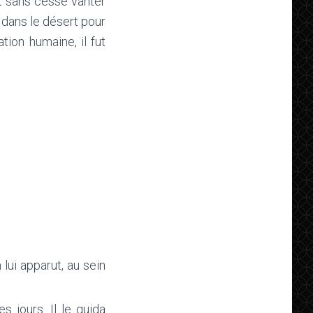
t sans cesse vanter
 dans le désert pour
tion humaine, il fut
 lui apparut, au sein
s jours. Il le guida