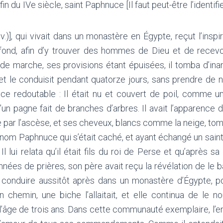
 fin du IVe siècle, saint Paphnuce [Il faut peut-être l’identi
év.)], qui vivait dans un monastère en Égypte, reçut l’inspi
fond, afin d’y trouver des hommes de Dieu et de recevoi
de marche, ses provisions étant épuisées, il tomba d’ina
 et le conduisit pendant quatorze jours, sans prendre de no
e redoutable : Il était nu et couvert de poil, comme un
’un pagne fait de branches d’arbres. Il avait l’apparence d
e par l’ascèse, et ses cheveux, blancs comme la neige, tomb
n nom Paphnuce qui s’était caché, et ayant échangé un saint b
. Il lui relata qu’il était fils du roi de Perse et qu’après 
nées de prières, son père avait reçu la révélation de le 
 conduire aussitôt après dans un monastère d’Égypte, p
 chemin, une biche l’allaitait, et elle continua de le no
l’âge de trois ans. Dans cette communauté exemplaire, l’en