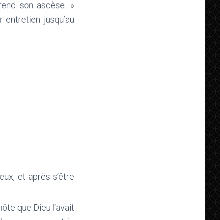
prend son ascèse. »
r entretien jusqu’au
eux, et après s’être
hôte que Dieu l’avait