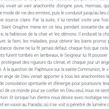
où vivait un vieil anachorète d’origine juive, Hermias, qui 
le mode de vie des ermites, puis le conduisit jusqu’au lieu
e source claire. Par la suite, il lui rendait visite une foi
 Saint Onuphre mena en ce lieu, pendant soixante-dix 
re, la faiblesse de la chair et les démons. Il endurait la chal
hiver, la faim, les maladies, pour obtenir les biens promis
istance divine ne lui fit jamais défaut, chaque fois que cela 
 furent tombés en lambeaux, le Seigneur lui fit pousser 
e protégeait des rigueurs du climat, et chaque jour un ange
re. À la question de Paphnuce sur la sainte Communion, le vi
 ange de Dieu venait apporter à tous les anachorètes 
 de consolation spirituelle et d’énergie pour poursuivre le
 de ce monde pour se confier en Dieu seul, nous ne sentons,
fliction. Et lorsque l’un d’entre nous désire avec nostalgie r
t en vision au Paradis, où il se voit si pénétré de lumière di