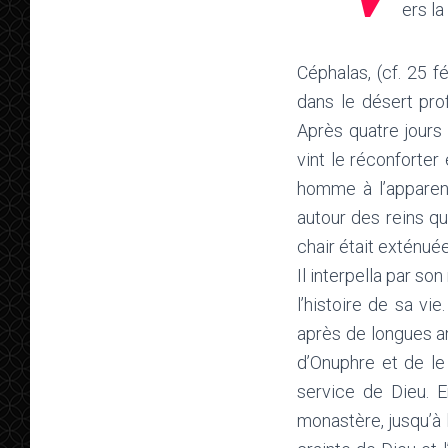
ers la
Céphalas, (cf. 25 f
dans le désert pro
Après quatre jours 
vint le réconforter
homme à l’apparenc
autour des reins qu
chair était exténué
Il interpella par so
l’histoire de sa vie
après de longues an
d’Onuphre et de le
service de Dieu. En
monastère, jusqu’à 