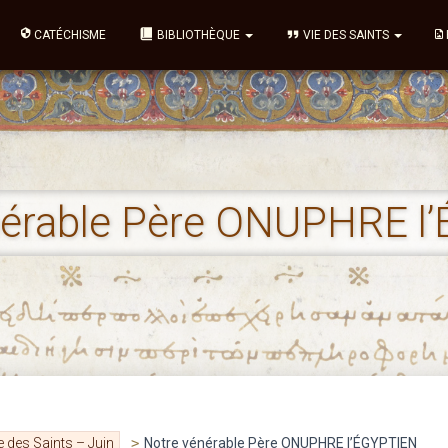
CATÉCHISME
BIBLIOTHÈQUE
VIE DES SAINTS
nérable Père ONUPHRE l
e des Saints – Juin
>
Notre vénérable Père ONUPHRE l’ÉGYPTIEN