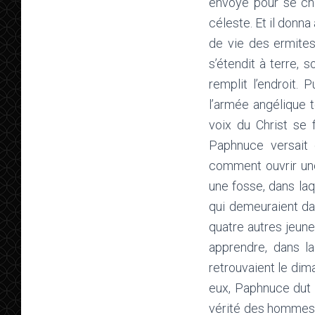
envoyé pour se cha
céleste. Et il donn
de vie des ermites,
s’étendit à terre, 
remplit l’endroit. 
l’armée angélique t
voix du Christ se 
Paphnuce versait
comment ouvrir une
une fosse, dans laqu
qui demeuraient dan
quatre autres jeun
apprendre, dans la
retrouvaient le dim
eux, Paphnuce dut r
vérité des hommes 