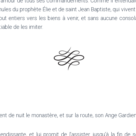
 l’amour de tous ses commandements. Comme il entendai
ules du prophète Élie et de saint Jean Baptiste, qui vivent
out entiers vers les biens à venir, et sans aucune consola
tiable de les imiter.
ment de nuit le monastère, et sur la route, son Ange Gardien
endissante, et lui promit de l’assister jusqu’à la fin de se