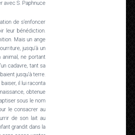
fier avec S. Paphnuce
ration de s’enfoncer
r leur bénédiction.
nition. Mais un ange
urriture, jusqu’à un
 animal, ne portant
’un cadavre, tant sa
aient jusqu’à terre.
aiser, il lui raconta
sa naissance, obtenue
baptiser sous le nom
our le consacrer au
urrir de son lait au
fant grandit dans la