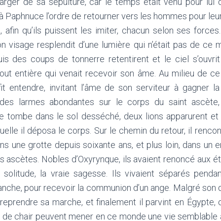
rger de sa sépulture, car le temps était venu pour lui 
a à Paphnuce l’ordre de retourner vers les hommes pour le
 afin qu’ils puissent les imiter, chacun selon ses forces. 
son visage resplendit d’une lumière qui n’était pas de c
Puis des coups de tonnerre retentirent et le ciel s’ouvri
out entière qui venait recevoir son âme. Au milieu de ce
fit entendre, invitant l’âme de son serviteur à gagner 
 des larmes abondantes sur le corps du saint ascète
 tombe dans le sol desséché, deux lions apparurent et 
elle il déposa le corps. Sur le chemin du retour, il rencon
s une grotte depuis soixante ans, et plus loin, dans un e
es ascètes. Nobles d’Oxyrynque, ils avaient renoncé aux é
 solitude, la vraie sagesse. Ils vivaient séparés pendan
anche, pour recevoir la communion d’un ange. Malgré son 
eprendre sa marche, et finalement il parvint en Égypte, 
de chair peuvent mener en ce monde une vie semblable à 