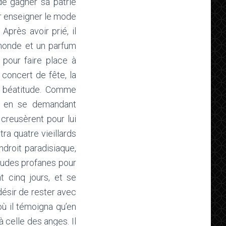
de gagner sa patrie
ur enseigner le mode
Après avoir prié, il
e monde et un parfum
t pour faire place à
 concert de fête, la
la béatitude. Comme
, en se demandant
creusèrent pour lui
tra quatre vieillards
ndroit paradisiaque,
tudes profanes pour
t cinq jours, et se
désir de rester avec
où il témoigna qu’en
celle des anges. Il