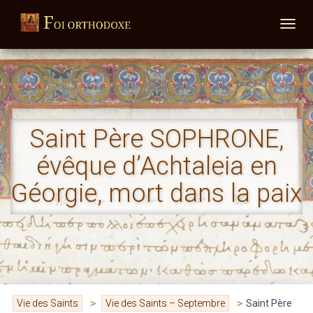
DÉPLI
Saint Père SOPHRONE,
évêque d’Achtaleia en
Géorgie, mort dans la paix
Vie des Saints
>
Vie des Saints – Septembre
>
Saint Père