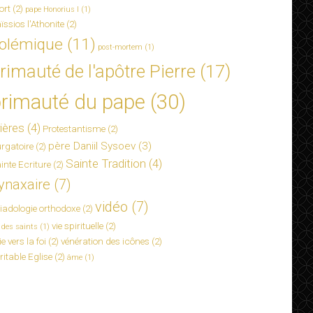
ort
(2)
pape Honorius I
(1)
ïssios l'Athonite
(2)
olémique
(11)
post-mortem
(1)
rimauté de l'apôtre Pierre
(17)
rimauté du pape
(30)
ières
(4)
Protestantisme
(2)
père Daniil Sysoev
(3)
rgatoire
(2)
Sainte Tradition
(4)
inte Ecriture
(2)
ynaxaire
(7)
vidéo
(7)
iadologie orthodoxe
(2)
vie spirituelle
(2)
e des saints
(1)
ie vers la foi
(2)
vénération des icônes
(2)
ritable Eglise
(2)
âme
(1)