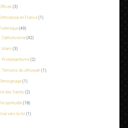
Offices
(3)
Orthodoxie en France
(1)
Polémique
(49)
Catholicisme
(42)
Islam
(3)
Protestantisme
(2)
Témoins de Jéhowah
(1)
Témoignage
(1)
Vie des Saints
(2)
Vie spirituelle
(18)
Voie vers la foi
(1)