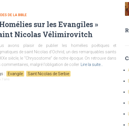
DES DE LA BIBLE
 Homélies sur les Evangiles »
R
aint Nicolas Vélimirovitch
us avons plaisir de publier les homélies poétiques et
matiques de saint Nicolas d’Ochrid, un des remarquables saints
C
XXe siècle, le “Chrysostome” de notre époque. On retrouve dans
 commentaires, malgré l’obligation de coller
Lire la suite…
s :
Evangile
Saint Nicolas de Serbie
 a
7 ans