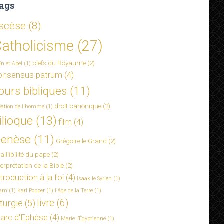
ags
scèse
(8)
atholicisme
(27)
clefs du Royaume
(2)
ïn et Abel
(1)
onsensus patrum
(4)
ours bibliques
(11)
droit canonique
(2)
éation de l'homme
(1)
ilioque
(13)
film
(4)
enèse
(11)
Grégoire le Grand
(2)
faillibilité du pape
(2)
terprétation de la Bible
(2)
troduction à la foi
(4)
Isaak le Syrien
(1)
lam
(1)
Karl Popper
(1)
l'âge de la Terre
(1)
livre
(6)
iturgie
(5)
arc d'Ephèse
(4)
Marie l’Égyptienne
(1)