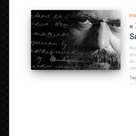
ETU
«
S
No
dog
du 
ces
Tag
il y