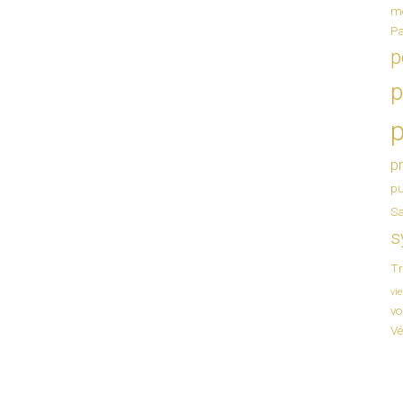
m
Pa
p
p
p
pr
pu
Sa
s
Tr
vi
vo
Vé