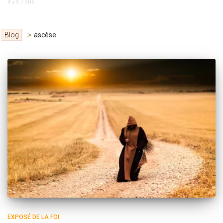
il y a
7 ans
Blog
>
ascèse
EXPOSÉ DE LA FOI