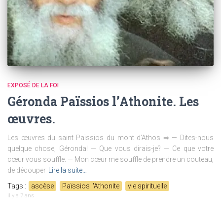
EXPOSÉ DE LA FOI
Géronda Païssios l’Athonite. Les
œuvres.
Les œuvres du saint Païssios du mont d’Athos ⇒ — Dites-nous
quelque chose, Géronda! — Que vous dirais-je? — Ce que votre
cœur vous souffle. — Mon cœur me souffle de prendre un couteau,
de découper
Lire la suite…
Tags :
ascèse
Païssios l'Athonite
vie spirituelle
il y a
7 ans