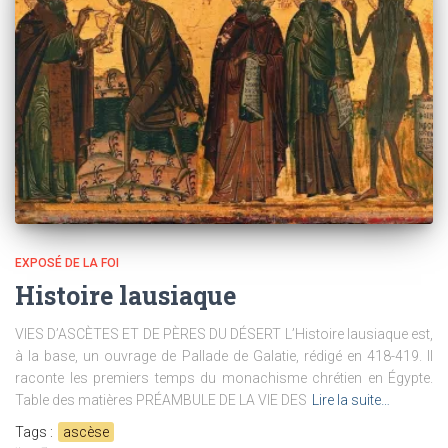
EXPOSÉ DE LA FOI
Histoire lausiaque
VIES D’ASCÈTES ET DE PÈRES DU DÉSERT L’Histoire lausiaque est,
à la base, un ouvrage de Pallade de Galatie, rédigé en 418-419. Il
raconte les premiers temps du monachisme chrétien en Égypte.
Table des matières PRÉAMBULE DE LA VIE DES
Lire la suite…
Tags :
ascèse