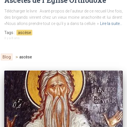
Ascètes de l’Eglise Orthodoxe
Télécharger le livre Avant-propos de l’auteur de ce recueil Une fois,
des brigands vinrent chez un vieux moine anachorète et lui dirent:
«Nous allons prendre tout ce qu’il y a dans ta cellule. »
Lire la suite…
Tags :
ascèse
il y a
8 ans
Blog
>
ascèse