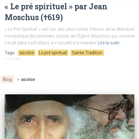
« Le pré spirituel » par Jean
Moschus (†619)
« Le Pré Spirituel » est l’un des plus riches trésors de la littérature
monastique des premiers siècles de l’Église. Moschus qui, comme
il le dit dans sa Préface, a « recueilli à la manière
Lire la suite…
Tags :
ascèse
Le pré spirituel
Sainte Tradition
il y a
7 ans
Blog
>
ascèse