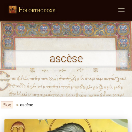
DÉPLI
ascèse
Blog
>
ascèse