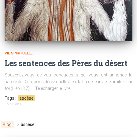
VIE SPIRITUELLE
Les sentences des Pères du désert
Souvenez-vous de vos conducteurs qui vous ont annoncé la
parole de Dieu; considérez quelle a été la fin de leur vie, et imitez leur
foi (Héb13.7). Télécharger le livre
Tags :
ascèse
il y a
8 ans
Blog
>
ascèse