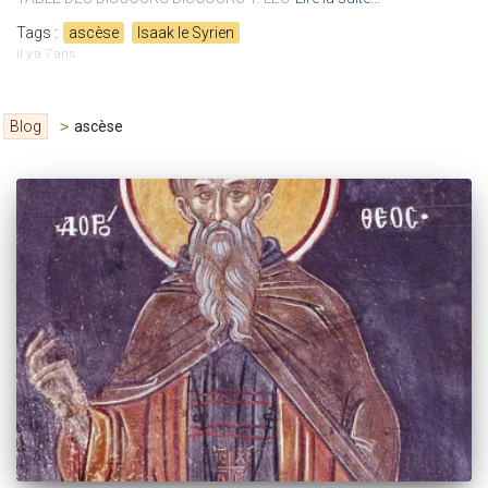
Tags :
ascèse
Isaak le Syrien
il y a
7 ans
Blog
>
ascèse