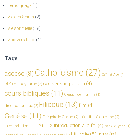
Témoignage
(1)
Vie des Saints
(2)
Vie spirituelle
(18)
Voie vers la foi
(1)
Tags
Catholicisme
(27)
ascèse
(8)
Caïn et Abel
(1)
consensus patrum
(4)
clefs du Royaume
(2)
cours bibliques
(11)
Création de l'homme
(1)
Filioque
(13)
film
(4)
droit canonique
(2)
Genèse
(11)
Grégoire le Grand
(2)
infaillibilité du pape
(2)
Introduction à la foi
(4)
Interprétation de la Bible
(2)
Isaak le Syrien
(1)
livre
(6)
Liturgie
(5)