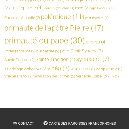
islam
(1)
Karl Popper
(1)
l'âge de la Terre
(1)
Marc d'Ephèse
(4)
mort
(2)
Marie l’Égyptienne
(1)
pape Honorius I
(1)
polémique
(11)
Païssios l'Athonite
(2)
post-mortem
(1)
primauté de l'apôtre Pierre
(17)
primauté du pape
(30)
prières
(4)
père Daniil Sysoev
(3)
Protestantisme
(2)
purgatoire
(2)
synaxaire
(7)
Sainte Tradition
(4)
Sainte Ecriture
(2)
vidéo
(7)
Triadologie orthodoxe
(2)
vie spirituelle
(2)
vie des saints
(1)
voie vers la foi
(2)
vénération des icônes
(2)
Véritable Eglise
(2)
âme
(1)
CONTACT
CARTE DES PAROISSES FRANCOPHONES