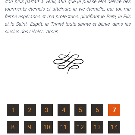
don plus parfait à venir, afin que je puisse être délivré des
tourments éternels et atteindre la vie éternelle, par toi, ma
ferme espérance et ma protectrice, glorifiant le Père, le Fils
et le Saint- Esprit, la Trinité toute-sainte et bénie, dans les
siècles des siècles. Amen.
1
2
3
4
5
6
7
8
9
10
11
12
13
14