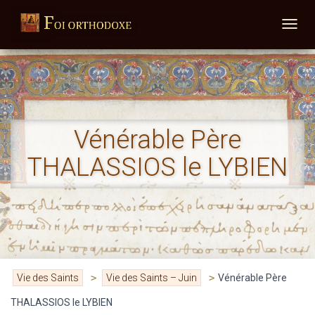
DÉPLI
Vénérable Père
THALASSIOS le LYBIEN
Vie des Saints
>
Vie des Saints – Juin
>
Vénérable Père
THALASSIOS le LYBIEN